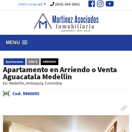
(604) 444 9842
Select Language
▼
MENU
Apartamento
VENTA
ARRIENDO
Apartamento en Arriendo o Venta
Aguacatala Medellin
En: Medellín, Antioquia, Colombia
Cod. 9940050