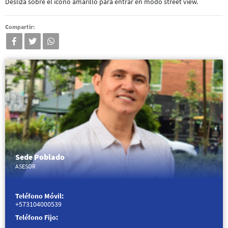
Desliza sobre el icono amarillo para entrar en modo street view.
Compartir:
facebook
twitter
whatsapp
Sede Poblado
ASESOR
Teléfono Móvil:
+573104000539
Teléfono Fijo: