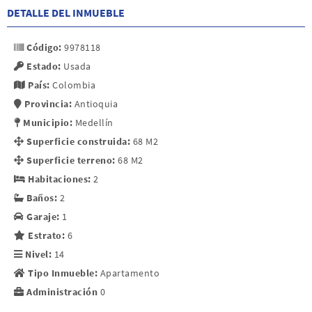
DETALLE DEL INMUEBLE
Código:
9978118
Estado:
Usada
País:
Colombia
Provincia:
Antioquia
Municipio:
Medellín
Superficie construida:
68 M2
Superficie terreno:
68 M2
Habitaciones:
2
Baños:
2
Garaje:
1
Estrato:
6
Nivel:
14
Tipo Inmueble:
Apartamento
Administración
0