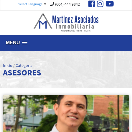
(604) 444 9842
Select Language
▼
MENU
Inicio
/
Categoría
ASESORES