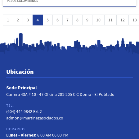
PESOS COLOMBIANOS
1
2
3
4
5
6
7
8
9
10
11
12
13
Ubicación
Sede Principal
Carrera 43A # 10 - 47 Oficina 201-205 C.C Domo - El Poblado
TEL.
(604) 444 9842 Ext 2
admon@martinezasociados.co
HORARIOS
Lunes - Viernes:
8:00 AM 06:00 PM