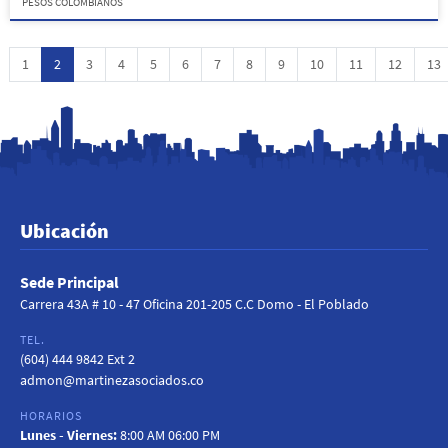
PESOS COLOMBIANOS
1
2
3
4
5
6
7
8
9
10
11
12
13
Ubicación
Sede Principal
Carrera 43A # 10 - 47 Oficina 201-205 C.C Domo - El Poblado
TEL.
(604) 444 9842 Ext 2
admon@martinezasociados.co
HORARIOS
Lunes - Viernes:
8:00 AM 06:00 PM