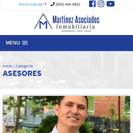
(604) 444 9842
Select Language
▼
MENU
Inicio
/
Categoría
ASESORES