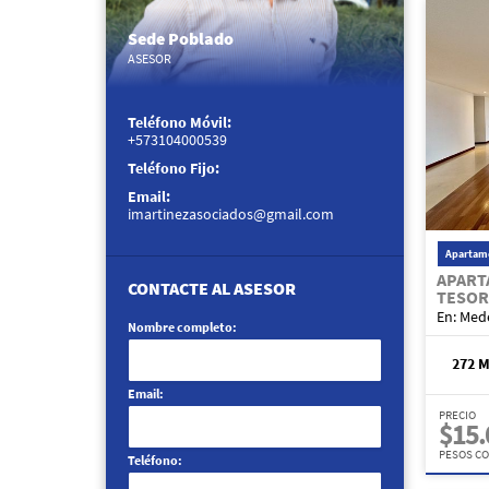
Sede Poblado
ASESOR
Teléfono Móvil:
+573104000539
Teléfono Fijo:
Email:
imartinezasociados@gmail.com
Apartam
APART
CONTACTE AL ASESOR
TESOR
En: Mede
Nombre completo:
272 
Email:
PRECIO
$15.
PESOS C
Teléfono: