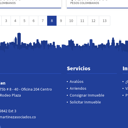
OLOMBIANOS
PESOS COLOMBIANOS
3
4
5
6
7
8
9
10
11
12
13
Servicios
I
Avalúos
¿
len
Arriendos
V
5b # 8 - 40 - Oficina 204 Centro
 Rodeo Plaza
Consignar Inmueble
P
Solicitar Inmueble
9842 Ext 3
rtinezasociados.co
S